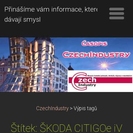
Přinášíme vám informace, které
dávají smysl
CzechIndustry
>
Výpis tagů
Štítek: ŠKODA CITIGOe iV