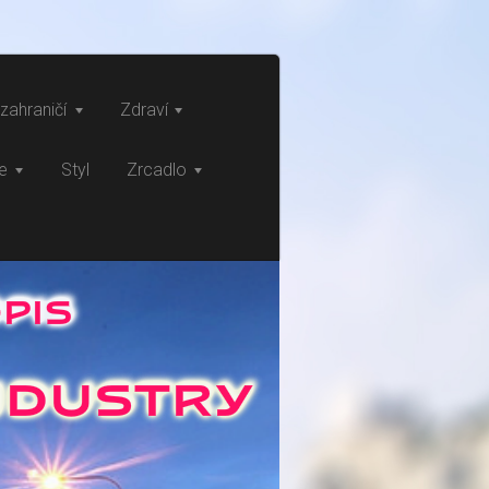
zahraničí
Zdraví
ce
Styl
Zrcadlo