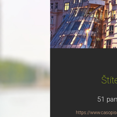
Ští
51 pa
https://www.casopi