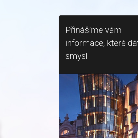
Přinášíme vám
informace, které dá
smysl