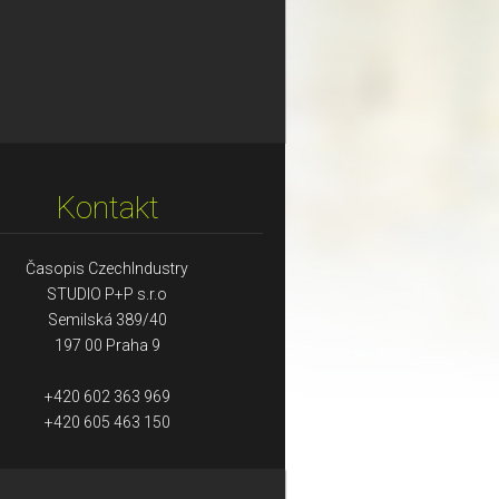
Kontakt
Časopis CzechIndustry
STUDIO P+P s.r.o
Semilská 389/40
197 00 Praha 9
+420 602 363 969
+420 605 463 150