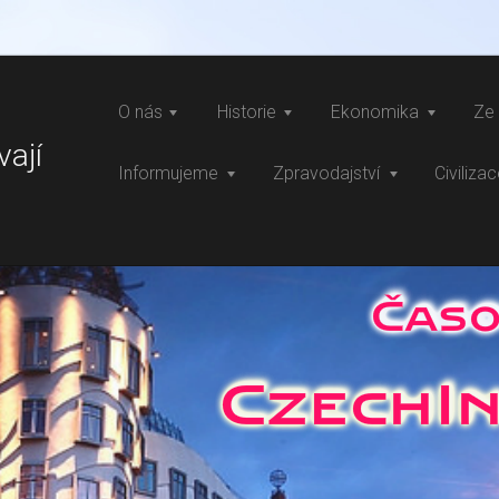
O nás
Historie
Ekonomika
Ze 
vají
Informujeme
Zpravodajství
Civiliza