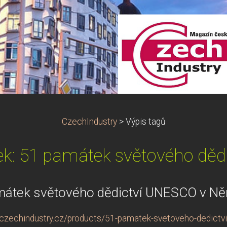
CzechIndustry
>
Výpis tagů
tek: 51 památek světového dědi
mátek světového dědictví UNESCO v N
sczechindustry.cz/products/51-pamatek-svetoveho-dedictv