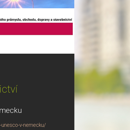
ctví
ěmecku
i-unesco-v-nemecku/