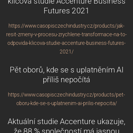
klíčová studie Accenture Business
Futures 2021
https://www.casopisczechindustry.cz/products/jak-
resit-zmeny-v-procesu-zrychlene-transformace-na-to-
odpovida-klicova-studie-accenture-business-futures-
2021/
Pět oborů, kde se s uplatněním AI
příliš nepočítá
https://www.casopisczechindustry.cz/products/pet-
oboru-kde-se-s-uplatnenim-ai-prilis-nepocita/
Aktuální studie Accenture ukazuje,
že 88 % společností má jasnou