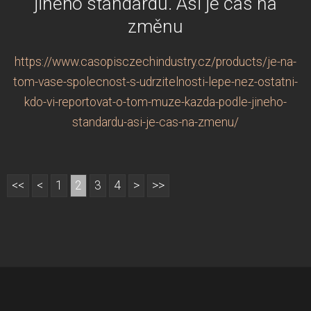
jiného standardu. Asi je čas na
změnu
https://www.casopisczechindustry.cz/products/je-na-
tom-vase-spolecnost-s-udrzitelnosti-lepe-nez-ostatni-
kdo-vi-reportovat-o-tom-muze-kazda-podle-jineho-
standardu-asi-je-cas-na-zmenu/
<<
<
1
2
3
4
>
>>