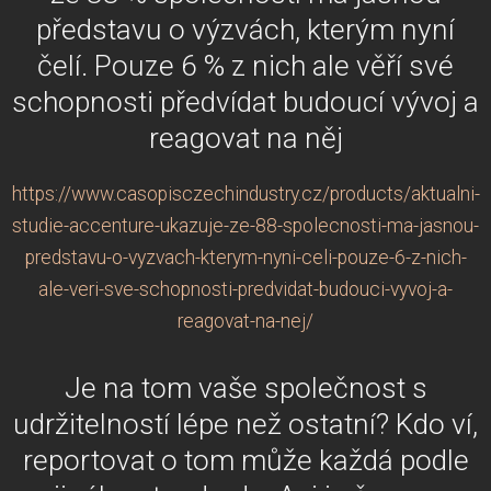
představu o výzvách, kterým nyní
čelí. Pouze 6 % z nich ale věří své
schopnosti předvídat budoucí vývoj a
reagovat na něj
https://www.casopisczechindustry.cz/products/aktualni-
studie-accenture-ukazuje-ze-88-spolecnosti-ma-jasnou-
predstavu-o-vyzvach-kterym-nyni-celi-pouze-6-z-nich-
ale-veri-sve-schopnosti-predvidat-budouci-vyvoj-a-
reagovat-na-nej/
Je na tom vaše společnost s
udržitelností lépe než ostatní? Kdo ví,
reportovat o tom může každá podle