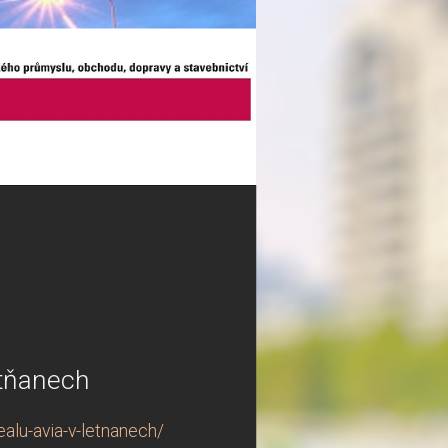
etňanech
alu-avia-v-letnanech/