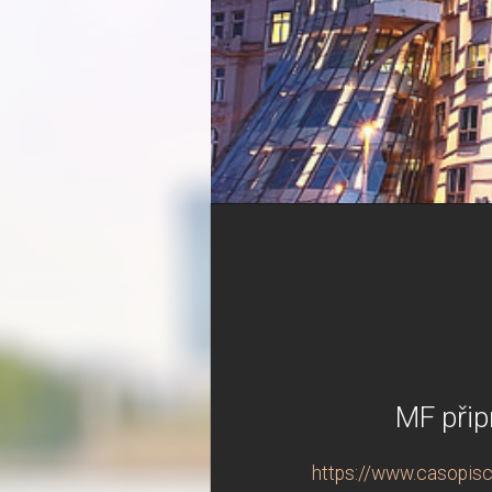
MF přip
https://www.casopisc