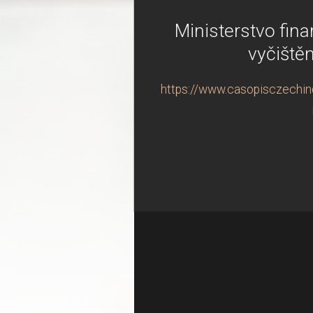
Ministerstvo fina
vyčištěn
https://www.casopisczechindu