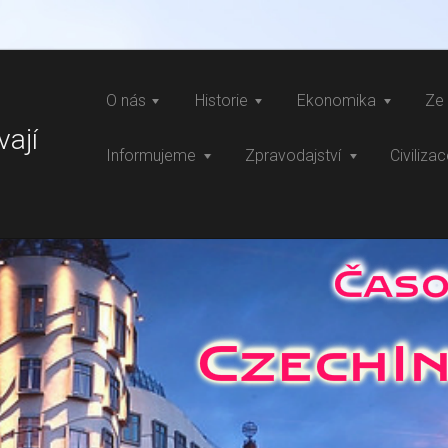
O nás
Historie
Ekonomika
Ze 
vají
Informujeme
Zpravodajství
Civiliza