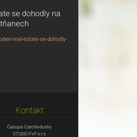
tate se dohodly na
Letňanech
odien-real-estate-se-dohodly-
/
Kontakt
Časopis CzechIndustry
STUDIO P+P s.r.o