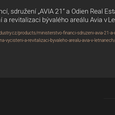
ncí, sdružení „AVIA 21“ a Odien Real Es
í a revitalizaci bývalého areálu Avia v 
stry.cz/products/ministerstvo-financi-sdruzeni-avia-21-a-
na-vycisteni-a-revitalizaci-byvaleho-arealu-avia-v-letnanech