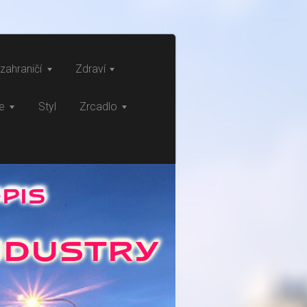
zahraničí
Zdraví
ce
Styl
Zrcadlo