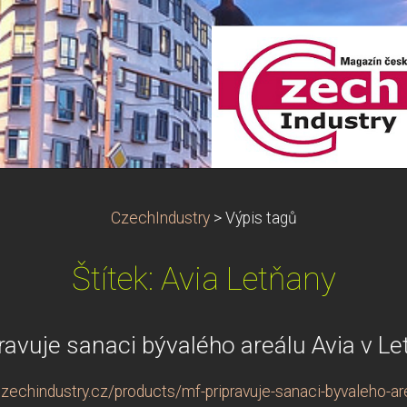
CzechIndustry
>
Výpis tagů
Štítek: Avia Letňany
ravuje sanaci bývalého areálu Avia v L
zechindustry.cz/products/mf-pripravuje-sanaci-byvaleho-are