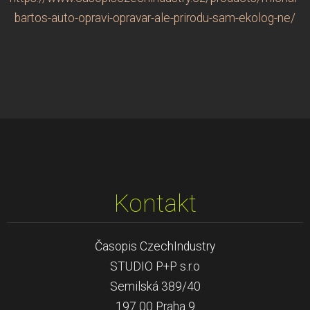
bartos-auto-opravi-opravar-ale-prirodu-sam-ekolog-ne/
Kontakt
Časopis CzechIndustry
STUDIO P+P s.r.o
Semilská 389/40
197 00 Praha 9