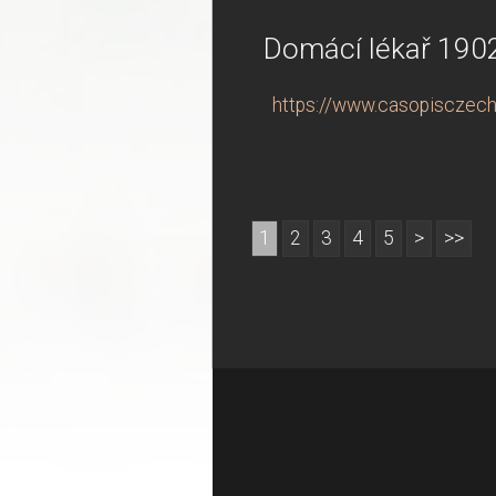
Domácí lékař 1902: 
https://www.casopisczechind
1
2
3
4
5
>
>>