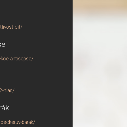
ivost-cit/
se
ekce-antisepse/
2-hlad/
rák
doeckeruv-barak/