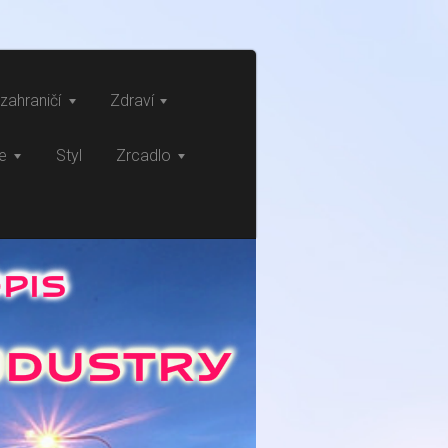
zahraničí
Zdraví
ce
Styl
Zrcadlo