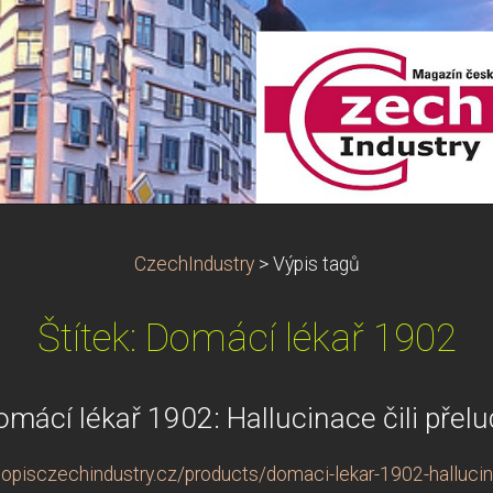
CzechIndustry
>
Výpis tagů
Štítek: Domácí lékař 1902
mácí lékař 1902: Hallucinace čili přel
opisczechindustry.cz/products/domaci-lekar-1902-hallucina