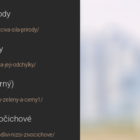
ody
va-sila-prirody/
y
-jeji-odchylky/
rný)
y-zeleny-a-cerny1/
vočichové
livi-nizsi-zivocichove/