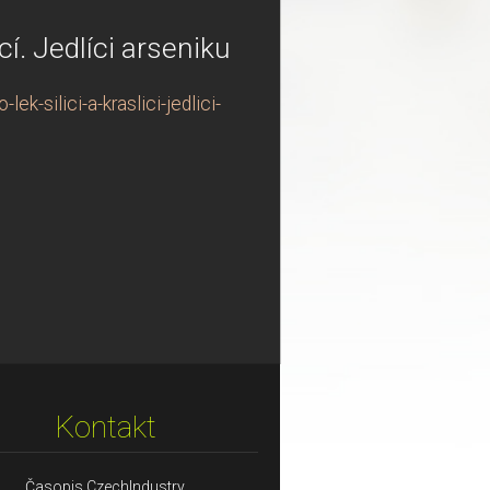
cí. Jedlíci arseniku
k-silici-a-kraslici-jedlici-
Kontakt
Časopis CzechIndustry