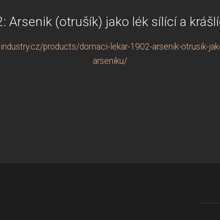
Arsenik (otrušík) jako lék sílící a krášlí
ustry.cz/products/domaci-lekar-1902-arsenik-otrusik-jako-le
arseniku/