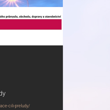
udy
ce-cili-preludy/