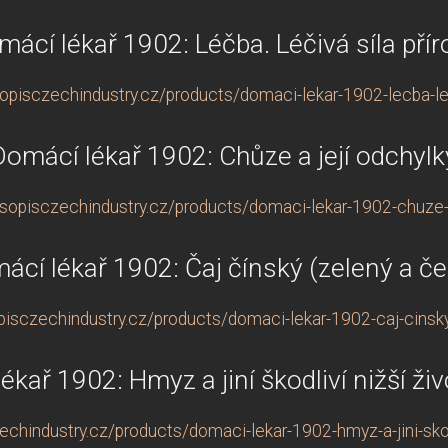
mácí lékař 1902: Léčba. Léčivá síla přír
opisczechindustry.cz/products/domaci-lekar-1902-lecba-leci
Domácí lékař 1902: Chůze a její odchylk
sopisczechindustry.cz/products/domaci-lekar-1902-chuze-a
ácí lékař 1902: Čaj čínský (zelený a če
isczechindustry.cz/products/domaci-lekar-1902-caj-cinsk
ékař 1902: Hmyz a jiní škodliví nižší ži
chindustry.cz/products/domaci-lekar-1902-hmyz-a-jini-skod