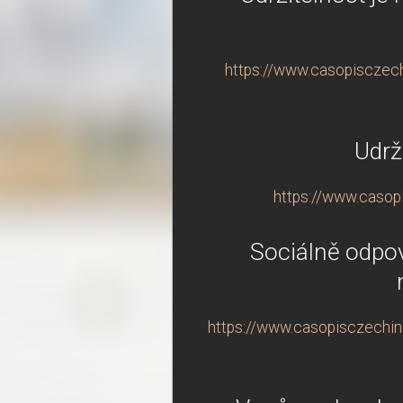
https://www.casopisczechi
Udrž
https://www.casopi
Sociálně odpově
https://www.casopisczechindu