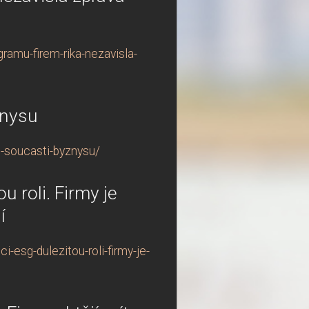
ramu-firem-rika-nezavisla-
znysu
u-soucasti-byznysu/
u roli. Firmy je
í
-esg-dulezitou-roli-firmy-je-