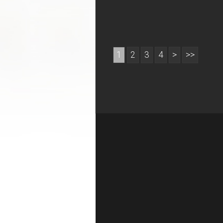
1
2
3
4
>
>>