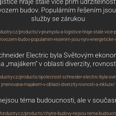
stice hraje stále více prim udržitelnost
vozem budov. Populárním řešením jsou
služby se zárukou
stry.cz/products/v-prumyslu-a-logistice-hraje-stale-vice-pr
provozem-budov-popularnim-resenim-jsou-nyni-energeticke-
chneider Electric byla Světovým ekon
 „majákem“ v oblasti diverzity, rovnosti
dustry.cz/products/spolecnost-schneider-electric-byla-
jmenovana-majakem-v-oblasti-diverzity-rovnosti-a-inkluze/
ejsou téma budoucnosti, ale v současn
industry.cz/products/chytre-budovy-nejsou-tema-budoucnos