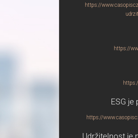
https://www.casopiscz
udrzi
https://w
https:
ESG je 
https://www.casopiscz
Udržitelnost je