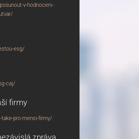
-posunout-v-hodnoceni-
utvar/
estou-esg/
sg-caj/
ší firmy
-take-pro-mensi-firmy/
nezávislá zpráva