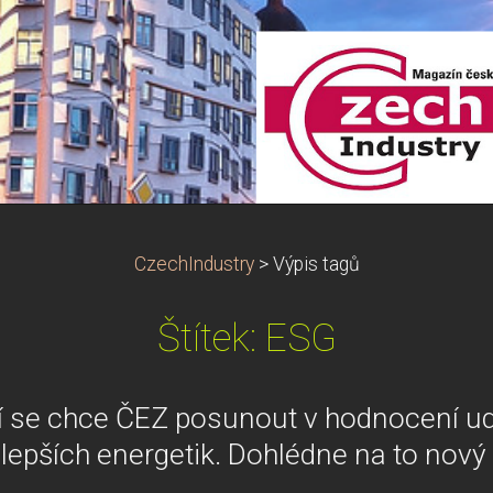
CzechIndustry
>
Výpis tagů
Štítek: ESG
í se chce ČEZ posunout v hodnocení ud
lepších energetik. Dohlédne na to nový