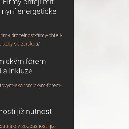
. Firmy chtějí mít
 nyní energetické
im-udrzitelnost-firmy-chteji-
sluzby-se-zarukou/
omickým fórem
 a inkluze
svetovym-ekonomickym-forem-
osti již nutnost
ti-ale-v-soucasnosti-jiz-