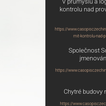
V průmyslu a logi
kontrolu nad pro
https://www.casopisczechindu
mit-kontrolu-nad-
Společnost S
jmenována
https://www.casopisczechin
Chytré budovy n
https://www.casopisczech