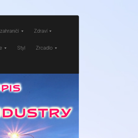
zahraničí
Zdraví
ce
Styl
Zrcadlo