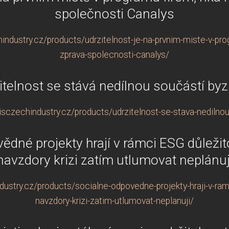
společnosti Canalys
ndustry.cz/products/udrzitelnost-je-na-prvnim-miste-v-prog
zprava-spolecnosti-canalys/
itelnost se stává nedílnou součástí by
sczechindustry.cz/products/udrzitelnost-se-stava-nedilno
dné projekty hrají v rámci ESG důležito
navzdory krizi zatím utlumovat neplánuj
stry.cz/products/socialne-odpovedne-projekty-hraji-v-ramci
navzdory-krizi-zatim-utlumovat-neplanuji/