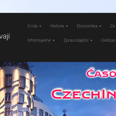
O nás
Historie
Ekonomika
Ze 
vají
Informujeme
Zpravodajství
Civiliza