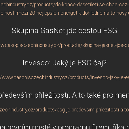
echindustry.cz/products/do-konce-desetileti-se-chce-cez
telnosti-mezi-20-nejlepsich-energetik-dohledne-na-to-novy-
Skupina GasNet jde cestou ESG
ww.casopisczechindustry.cz/products/skupina-gasnet-jde-c
Invesco: Jaký je ESG čaj?
//www.casopisczechindustry.cz/products/invesco-jaky-je-e
především příležitostí. A to také pro men
echindustry.cz/products/esg-je-predevsim-prilezitosti-a-to
 na prvním místě v programu firem, říká 