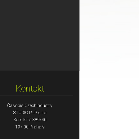
Kontakt
Časopis CzechIndustry
STUDIO P+P s.r.o
Semilská 389/40
197 00 Praha 9