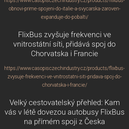
https://www.casopisczechindustry.cz/products/flixbus-
obnovi-prime-spojeni-do-italie-a-svycarska-zaroven-
expanduje-do-pobalti/
FlixBus zvyšuje frekvenci ve
vnitrostátní síti, přidává spoj do
Chorvatska i Francie
https://www.casopisczechindustry.cz/products/flixbus-
zvysuje-frekvenci-ve-vnitrostatni-siti-pridava-spoj-do-
chorvatska-i-francie/
Velký cestovatelský přehled: Kam
vás v létě dovezou autobusy FlixBus
na přímém spoji z Česka