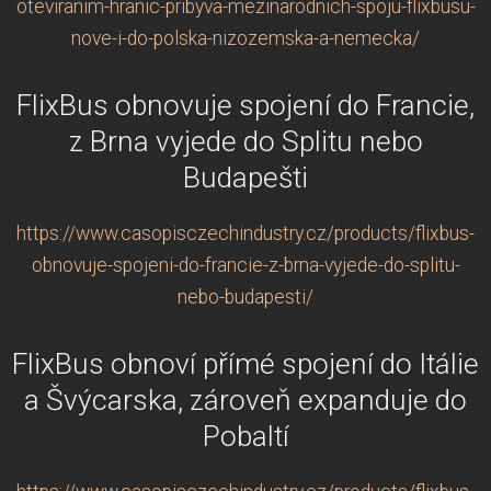
oteviranim-hranic-pribyva-mezinarodnich-spoju-flixbusu-
nove-i-do-polska-nizozemska-a-nemecka/
FlixBus obnovuje spojení do Francie,
z Brna vyjede do Splitu nebo
Budapešti
https://www.casopisczechindustry.cz/products/flixbus-
obnovuje-spojeni-do-francie-z-brna-vyjede-do-splitu-
nebo-budapesti/
FlixBus obnoví přímé spojení do Itálie
a Švýcarska, zároveň expanduje do
Pobaltí