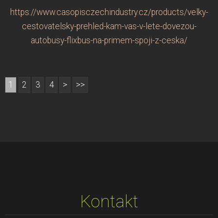
https://www.casopisczechindustry.cz/products/velky-
cestovatelsky-prehled-kam-vas-v-lete-dovezou-
autobusy-flixbus-na-primem-spoji-z-ceska/
1
2
3
4
>
>>
Kontakt