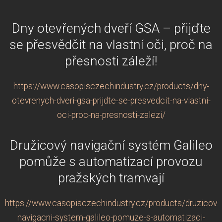
Dny otevřených dveří GSA – přijďte
se přesvědčit na vlastní oči, proč na
přesnosti záleží!
https://www.casopisczechindustry.cz/products/dny-
otevrenych-dveri-gsa-prijdte-se-presvedcit-na-vlastni-
oci-proc-na-presnosti-zalezi/
Družicový navigační systém Galileo
pomůže s automatizací provozu
pražských tramvají
https://www.casopisczechindustry.cz/products/druzicovy
navigacni-system-galileo-pomuze-s-automatizaci-