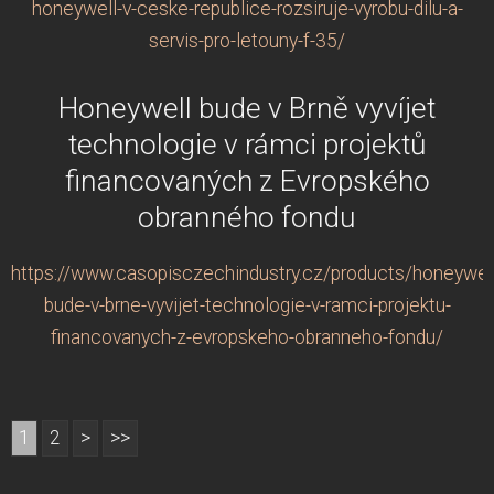
honeywell-v-ceske-republice-rozsiruje-vyrobu-dilu-a-
servis-pro-letouny-f-35/
Honeywell bude v Brně vyvíjet
technologie v rámci projektů
financovaných z Evropského
obranného fondu
https://www.casopisczechindustry.cz/products/honeywell
bude-v-brne-vyvijet-technologie-v-ramci-projektu-
financovanych-z-evropskeho-obranneho-fondu/
1
2
>
>>