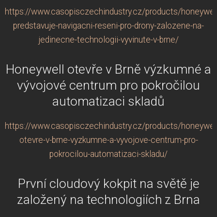
https://www.casopisczechindustry.cz/products/honeywell
predstavuje-navigacni-reseni-pro-drony-zalozene-na-
jedinecne-technologii-vyvinute-v-brne/
Honeywell otevře v Brně výzkumné a
vývojové centrum pro pokročilou
automatizaci skladů
https://www.casopisczechindustry.cz/products/honeywell
otevre-v-brne-vyzkumne-a-vyvojove-centrum-pro-
pokrocilou-automatizaci-skladu/
První cloudový kokpit na světě je
založený na technologiích z Brna