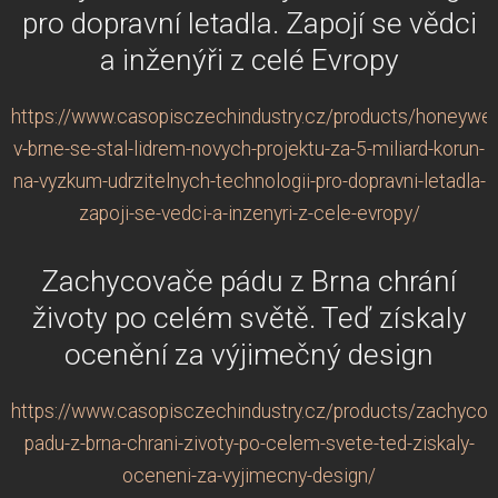
pro dopravní letadla. Zapojí se vědci
a inženýři z celé Evropy
https://www.casopisczechindustry.cz/products/honeywell
v-brne-se-stal-lidrem-novych-projektu-za-5-miliard-korun-
na-vyzkum-udrzitelnych-technologii-pro-dopravni-letadla-
zapoji-se-vedci-a-inzenyri-z-cele-evropy/
Zachycovače pádu z Brna chrání
životy po celém světě. Teď získaly
ocenění za výjimečný design
https://www.casopisczechindustry.cz/products/zachycov
padu-z-brna-chrani-zivoty-po-celem-svete-ted-ziskaly-
oceneni-za-vyjimecny-design/