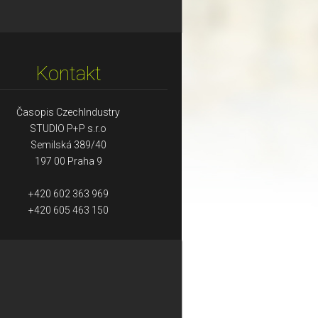
Kontakt
Časopis CzechIndustry
STUDIO P+P s.r.o
Semilská 389/40
197 00 Praha 9
+420 602 363 969
+420 605 463 150