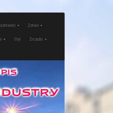
zahraničí
Zdraví
ce
Styl
Zrcadlo