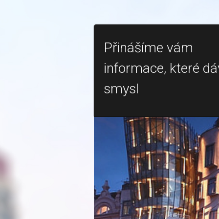
Přinášíme vám
informace, které dá
smysl