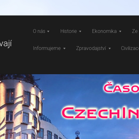
O nás
Historie
Ekonomika
Ze 
vají
Informujeme
Zpravodajství
Civiliza