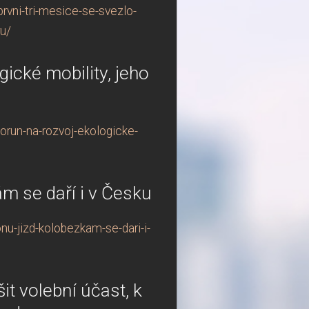
rvni-tri-mesice-se-svezlo-
ru/
gické mobility, jeho
orun-na-rozvoj-ekologicke-
ám se daří i v Česku
nu-jizd-kolobezkam-se-dari-i-
it volební účast, k