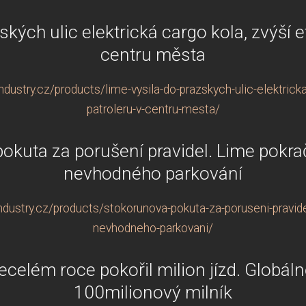
kých ulic elektrická cargo kola, zvýší e
centru města
ustry.cz/products/lime-vysila-do-prazskych-ulic-elektricka-
patroleru-v-centru-mesta/
okuta za porušení pravidel. Lime pokra
nevhodného parkování
dustry.cz/products/stokorunova-pokuta-za-poruseni-pravide
nevhodneho-parkovani/
ecelém roce pokořil milion jízd. Globáln
100milionový milník