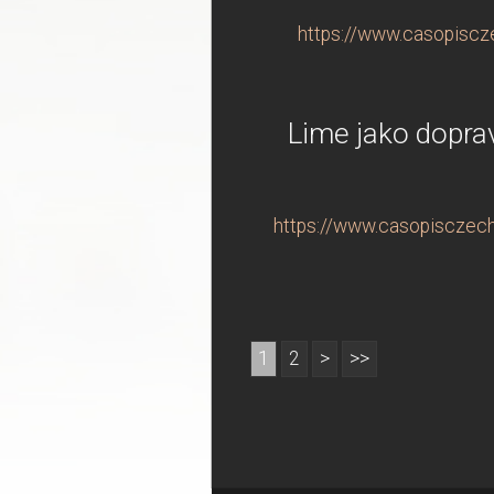
https://www.casopiscze
Lime jako doprav
https://www.casopisczechi
1
2
>
>>