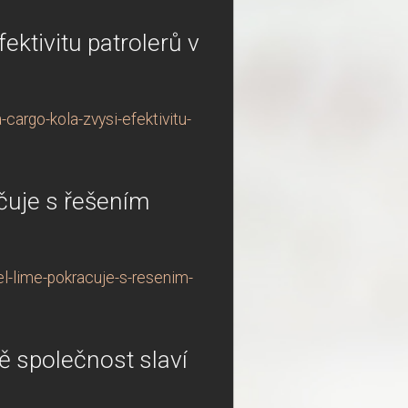
fektivitu patrolerů v
cargo-kola-zvysi-efektivitu-
čuje s řešením
l-lime-pokracuje-s-resenim-
ě společnost slaví