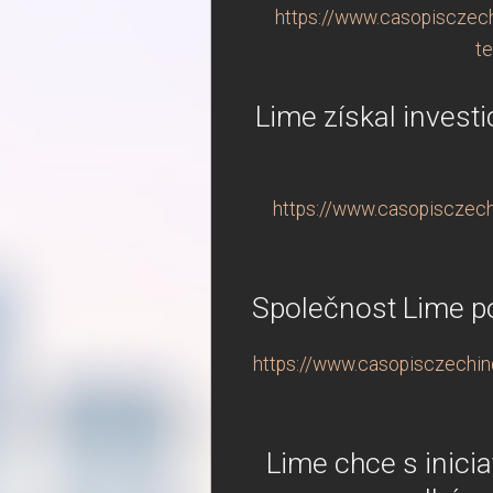
https://www.casopisczechi
te
Lime získal investi
https://www.casopisczechi
Společnost Lime pok
https://www.casopisczechindu
Lime chce s inicia