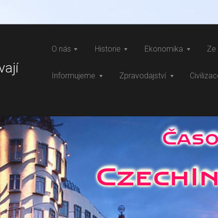
O nás
Historie
Ekonomika
Ze 
vají
Informujeme
Zpravodajství
Civiliza