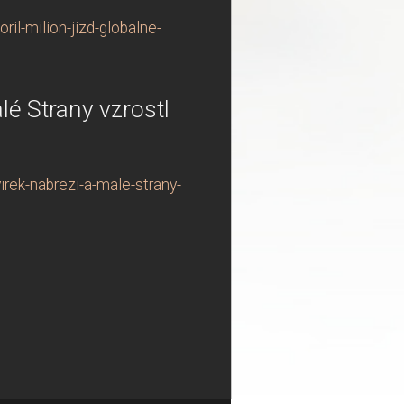
l-milion-jizd-globalne-
lé Strany vzrostl
rek-nabrezi-a-male-strany-