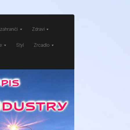
zahraničí
Zdraví
ce
Styl
Zrcadlo