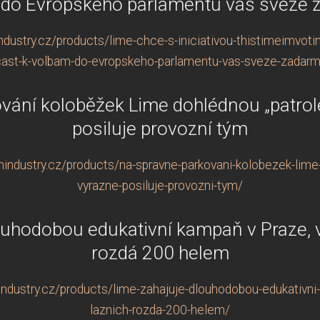
do Evropského parlamentu vás sveze
dustry.cz/products/lime-chce-s-iniciativou-thistimeimvotin
ast-k-volbam-do-evropskeho-parlamentu-vas-sveze-zadar
vání koloběžek Lime dohlédnou „patroleř
posiluje provozní tým
ndustry.cz/products/na-spravne-parkovani-kolobezek-lime-
vyrazne-posiluje-provozni-tym/
ouhodobou edukativní kampaň v Praze, v
rozdá 200 helem
ndustry.cz/products/lime-zahajuje-dlouhodobou-edukativni-
laznich-rozda-200-helem/