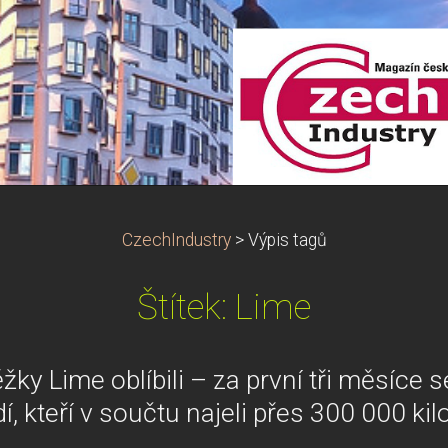
CzechIndustry
>
Výpis tagů
Štítek: Lime
žky Lime oblíbili – za první tři měsíce 
lidí, kteří v součtu najeli přes 300 000 ki