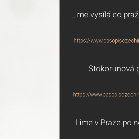
Lime vysílá do pražs
https://www.casopisczechind
Stokorunová p
https://www.casopisczechin
Lime v Praze po n