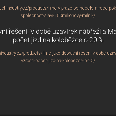
chindustry.cz/products/lime-v-praze-po-necelem-roce-pokori
spolecnost-slavi-100milionovy-milnik/
ní řešení. V době uzavírek nábřeží a Ma
počet jízd na koloběžce o 20 %
ndustry.cz/products/lime-jako-dopravni-reseni-v-dobe-uzavi
vzrostl-pocet-jizd-na-kolobezce-o-20/