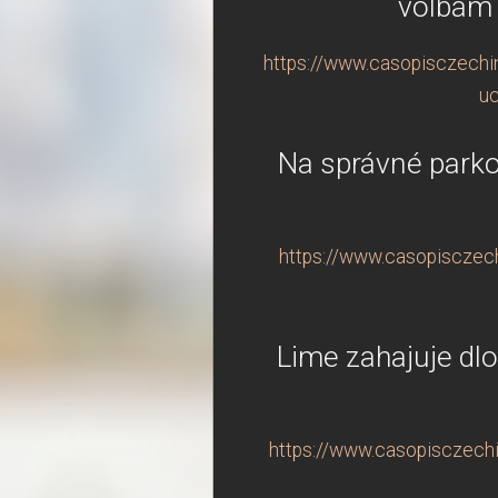
volbám 
https://www.casopisczechin
uc
Na správné parko
https://www.casopisczechi
Lime zahajuje dl
https://www.casopisczechi