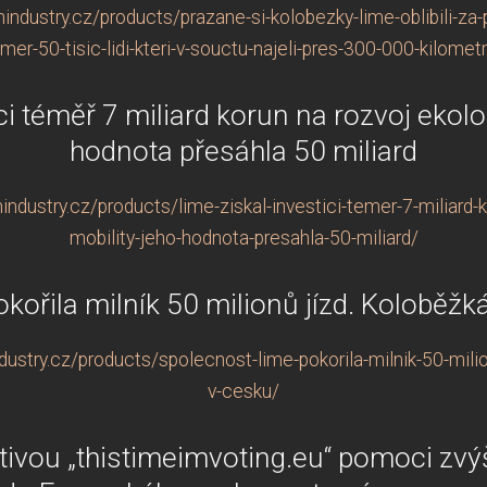
ndustry.cz/products/prazane-si-kolobezky-lime-oblibili-za-p
mer-50-tisic-lidi-kteri-v-souctu-najeli-pres-300-000-kilomet
ci téměř 7 miliard korun na rozvoj ekolo
hodnota přesáhla 50 miliard
ndustry.cz/products/lime-ziskal-investici-temer-7-miliard-k
mobility-jeho-hodnota-presahla-50-miliard/
ořila milník 50 milionů jízd. Koloběžk
stry.cz/products/spolecnost-lime-pokorila-milnik-50-milio
v-cesku/
tivou „thistimeimvoting.eu“ pomoci zvýš