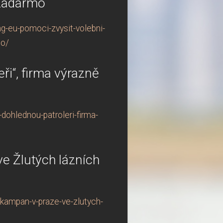
 zadarmo
g-eu-pomoci-zvysit-volebni-
mo/
i“, firma výrazně
dohlednou-patroleri-firma-
e Žlutých lázních
kampan-v-praze-ve-zlutych-