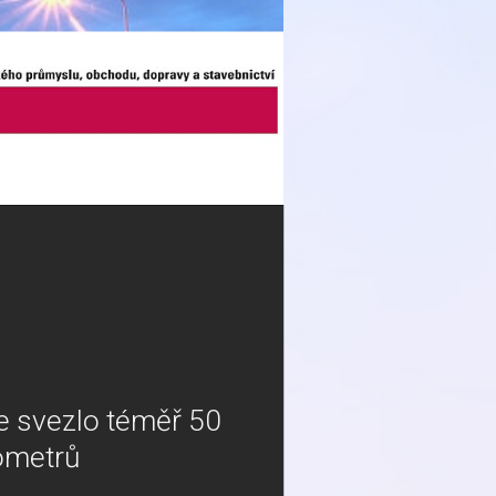
se svezlo téměř 50
lometrů