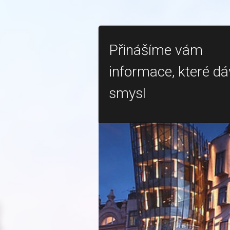
Přinášíme vám
informace, které dá
smysl