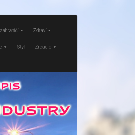
zahraničí
Zdraví
ce
Styl
Zrcadlo