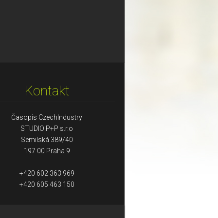
Kontakt
Časopis CzechIndustry
STUDIO P+P s.r.o
Semilská 389/40
197 00 Praha 9
+420 602 363 969
+420 605 463 150