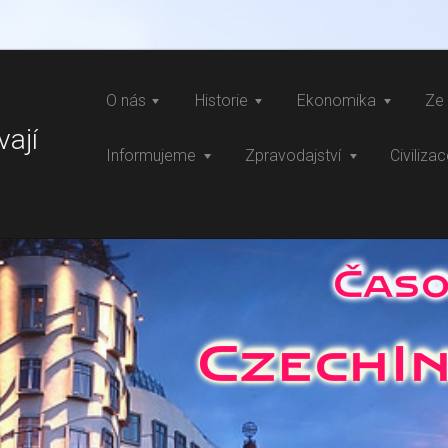
O nás
Historie
Ekonomika
Ze 
vají
Informujeme
Zpravodajství
Civiliza