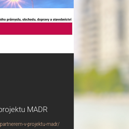
projektu MADR
partnerem-v-projektu-madr/