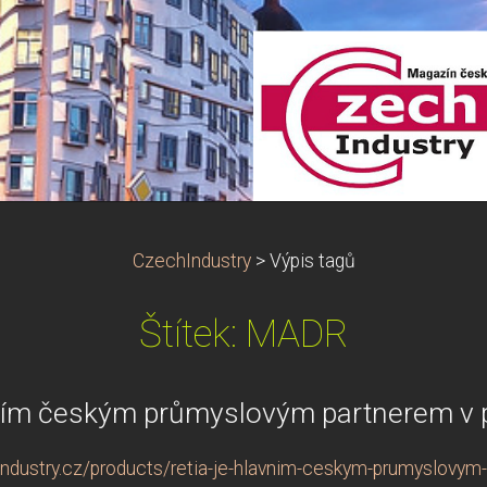
CzechIndustry
>
Výpis tagů
Štítek: MADR
vním českým průmyslovým partnerem v 
ndustry.cz/products/retia-je-hlavnim-ceskym-prumyslovym-