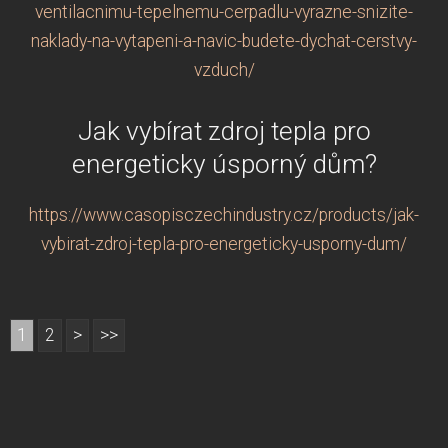
ventilacnimu-tepelnemu-cerpadlu-vyrazne-snizite-
naklady-na-vytapeni-a-navic-budete-dychat-cerstvy-
vzduch/
Jak vybírat zdroj tepla pro
energeticky úsporný dům?
https://www.casopisczechindustry.cz/products/jak-
vybirat-zdroj-tepla-pro-energeticky-usporny-dum/
1
2
>
>>