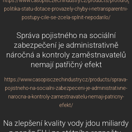
https://www.casopisczechindustry.cz/products/protidrog
politika-statu-dotace-provazely-chyby-i-netransparentni-
postupy-cile-se-zcela-splnit-nepodarilo/
Správa pojistného na sociální
zabezpečení je administrativně
náročná a kontroly zaměstnavatelů
nemají patřičný efekt
https://www.casopisczechindustry.cz/products/sprava-
pojistneho-na-socialni-zabezpeceni-je-administrativne-
narocna-a-kontroly-zamestnavatelu-nemaji-patricny-
efekt/
Na zlepšení kvality vody jdou miliardy