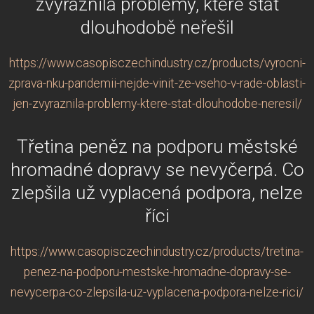
zvýraznila problémy, které stát
dlouhodobě neřešil
https://www.casopisczechindustry.cz/products/vyrocni-
zprava-nku-pandemii-nejde-vinit-ze-vseho-v-rade-oblasti-
jen-zvyraznila-problemy-ktere-stat-dlouhodobe-neresil/
Třetina peněz na podporu městské
hromadné dopravy se nevyčerpá. Co
zlepšila už vyplacená podpora, nelze
říci
https://www.casopisczechindustry.cz/products/tretina-
penez-na-podporu-mestske-hromadne-dopravy-se-
nevycerpa-co-zlepsila-uz-vyplacena-podpora-nelze-rici/