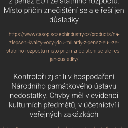
z peněz EU i ze státního rozpočtu.
Místo příčin znečištění se ale řeší jen
důsledky
https://www.casopisczechindustry.cz/products/na-
zlepseni-kvality-vody-jdou-miliardy-z-penez-eu-i-ze-
statniho-rozpoctu-misto-pricin-znecisteni-se-ale-resi-
jen-dusledky/
Kontroloři zjistili v hospodaření
Národního památkového ústavu
nedostatky. Chyby měl v evidenci
kulturních předmětů, v účetnictví i
veřejných zakázkách