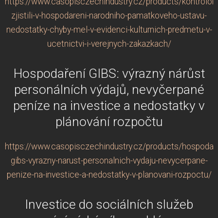
https://www.casopisczechindustry.cz/products/kontrolori
zjistili-v-hospodareni-narodniho-pamatkoveho-ustavu-
nedostatky-chyby-mel-v-evidenci-kulturnich-predmetu-v-
ucetnictvi-i-verejnych-zakazkach/
Hospodaření GIBS: výrazný nárůst
personálních výdajů, nevyčerpané
peníze na investice a nedostatky v
plánování rozpočtu
https://www.casopisczechindustry.cz/products/hospodare
gibs-vyrazny-narust-personalnich-vydaju-nevycerpane-
penize-na-investice-a-nedostatky-v-planovani-rozpoctu/
Investice do sociálních služeb