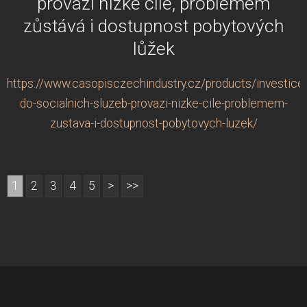
provází nízké cíle, problémem
zůstává i dostupnost pobytových
lůžek
https://www.casopisczechindustry.cz/products/investice
do-socialnich-sluzeb-provazi-nizke-cile-problemem-
zustava-i-dostupnost-pobytovych-luzek/
1
2
3
4
5
>
>>