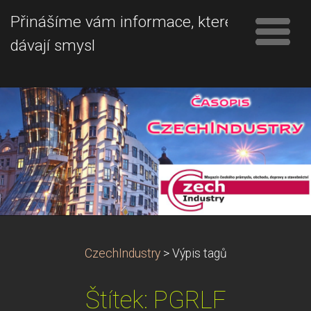
Přinášíme vám informace, které
dávají smysl
CzechIndustry
>
Výpis tagů
Štítek: PGRLF