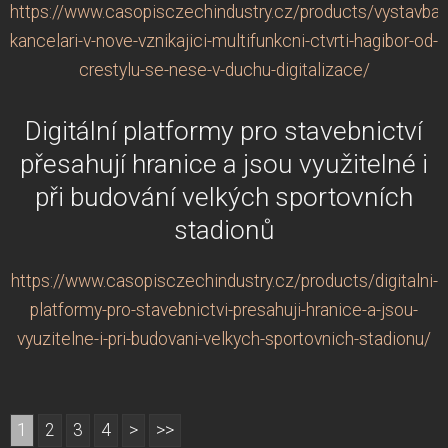
https://www.casopisczechindustry.cz/products/vystavba-
kancelari-v-nove-vznikajici-multifunkcni-ctvrti-hagibor-od-
crestylu-se-nese-v-duchu-digitalizace/
Digitální platformy pro stavebnictví
přesahují hranice a jsou využitelné i
při budování velkých sportovních
stadionů
https://www.casopisczechindustry.cz/products/digitalni-
platformy-pro-stavebnictvi-presahuji-hranice-a-jsou-
vyuzitelne-i-pri-budovani-velkych-sportovnich-stadionu/
1
2
3
4
>
>>