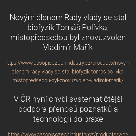
Novým členem Rady vlády se stal
biofyzik Tomáš Polívka,
místopředsedou byl znovuzvolen
Vladimír Mařík
https://www.casopisczechindustry.cz/products/novym-
clenem-rady-vlady-se-stal-biofyzik-tomas-polivka-
mistopredsedou-byl-znovuzvolen-vladimir-marik/
V ČR nyní chybí systematičtější
podpora přenosů poznatků a
technologií do praxe
https://www.casopisczechindustry.cz/products/v-cr-