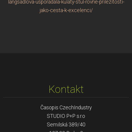
langsadlova-usporadala-kulaty-stul-rovne-prilezitosti-
jako-cesta-k-excelenci/
Kontakt
Časopis CzechIndustry
STUDIO P+P s.r.o
Semilská 389/40