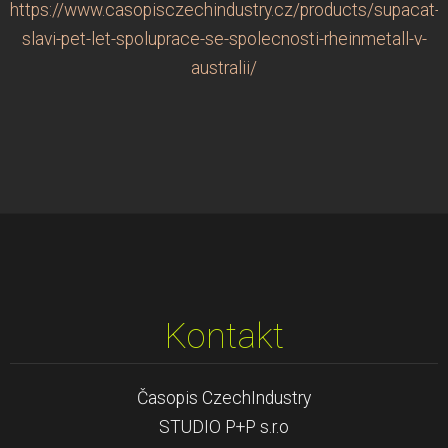
https://www.casopisczechindustry.cz/products/supacat-
slavi-pet-let-spoluprace-se-spolecnosti-rheinmetall-v-
australii/
Kontakt
Časopis CzechIndustry
STUDIO P+P s.r.o