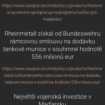
https://www.casopisczechindustry.cz/products/rheinmeta
a-ray-service-spolupracuji-na-programu-houfnic-pro-
madarsko/
Rheinmetall získal od Bundeswehru
rámcovou smlouvu na dodávku
tankové munice v souhrnné hodnotě
556 milionů eur
https://www.casopisczechindustry.cz/products/rheinmeta
ziskal-od-bundeswehru-ramcovou-smlouvu-na-dodavku-
tankove-munice-v-souhrnne-hodnote-556-milionu-eur/
Největší vojenská investice v
Maďarsku