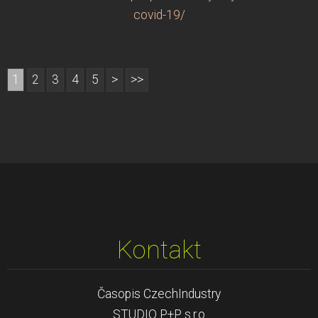
covid-19/
1
2
3
4
5
>
>>
Kontakt
Časopis CzechIndustry
STUDIO P+P s.r.o