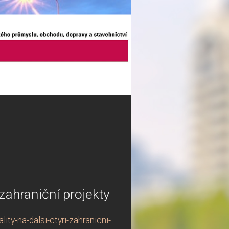
 zahraniční projekty
ty-na-dalsi-ctyri-zahranicni-