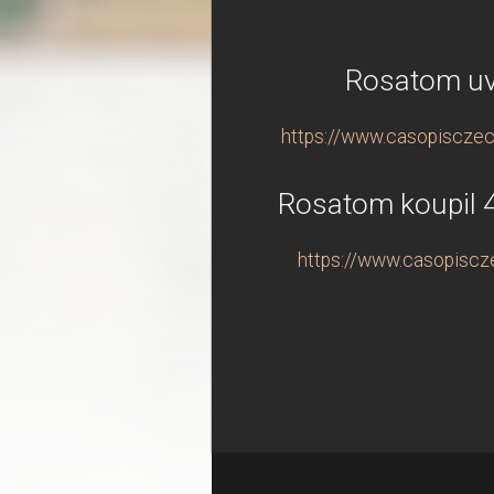
Rosatom uve
https://www.casopisczech
Rosatom koupil 4
https://www.casopiscze