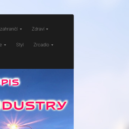
zahraničí
Zdraví
ce
Styl
Zrcadlo