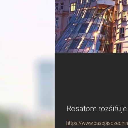
Rosatom rozšiřuje s
https://www.casopisczechindu