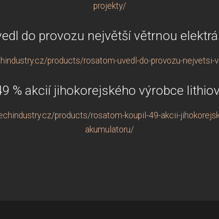
projekty/
dl do provozu největší větrnou elektr
industry.cz/products/rosatom-uvedl-do-provozu-nejvetsi-ve
9 % akcií jihokorejského výrobce lithi
chindustry.cz/products/rosatom-koupil-49-akcii-jihokorejsk
akumulatoru/