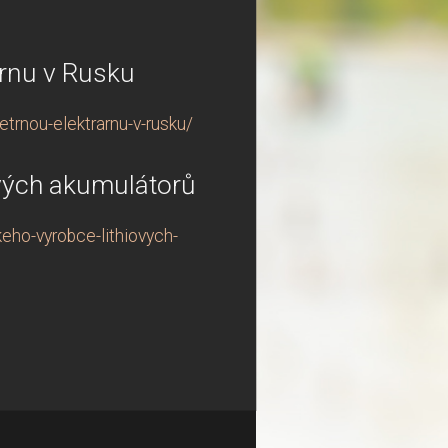
árnu v Rusku
trnou-elektrarnu-v-rusku/
ových akumulátorů
eho-vyrobce-lithiovych-