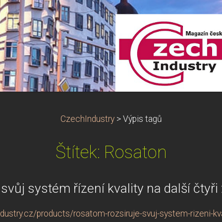
CzechIndustry
>
Výpis tagů
Štítek: Rosaton
vůj systém řízení kvality na další čtyři
stry.cz/products/rosatom-rozsiruje-svuj-system-rizeni-kvali