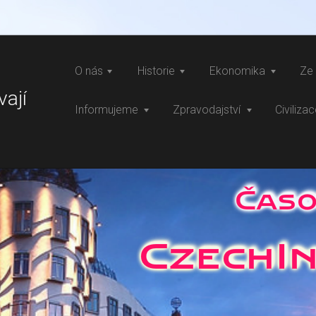
O nás
Historie
Ekonomika
Ze 
vají
Informujeme
Zpravodajství
Civiliza