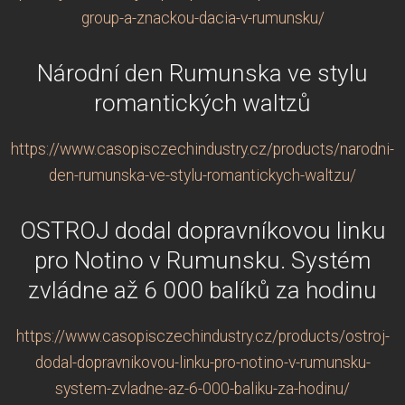
group-a-znackou-dacia-v-rumunsku/
Národní den Rumunska ve stylu
romantických waltzů
https://www.casopisczechindustry.cz/products/narodni-
den-rumunska-ve-stylu-romantickych-waltzu/
OSTROJ dodal dopravníkovou linku
pro Notino v Rumunsku. Systém
zvládne až 6 000 balíků za hodinu
https://www.casopisczechindustry.cz/products/ostroj-
dodal-dopravnikovou-linku-pro-notino-v-rumunsku-
system-zvladne-az-6-000-baliku-za-hodinu/