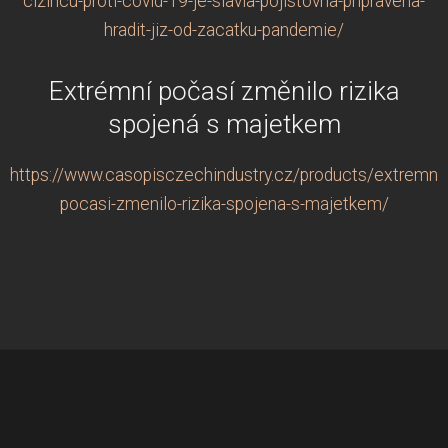
cizincu-proti-covid-19-je-slavia-pojistovna-pripravena-
hradit-jiz-od-zacatku-pandemie/
Extrémní počasí změnilo rizika
spojená s majetkem
https://www.casopisczechindustry.cz/products/extremni-
pocasi-zmenilo-rizika-spojena-s-majetkem/