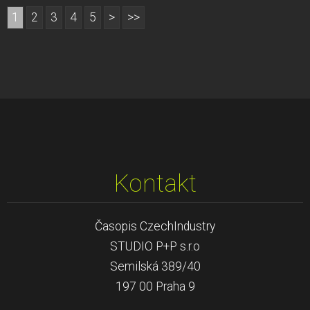
1
2
3
4
5
>
>>
Kontakt
Časopis CzechIndustry
STUDIO P+P s.r.o
Semilská 389/40
197 00 Praha 9