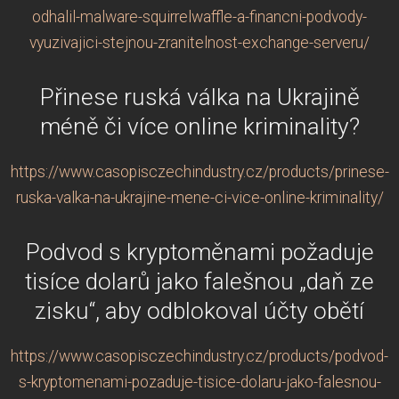
odhalil-malware-squirrelwaffle-a-financni-podvody-
vyuzivajici-stejnou-zranitelnost-exchange-serveru/
Přinese ruská válka na Ukrajině
méně či více online kriminality?
https://www.casopisczechindustry.cz/products/prinese-
ruska-valka-na-ukrajine-mene-ci-vice-online-kriminality/
Podvod s kryptoměnami požaduje
tisíce dolarů jako falešnou „daň ze
zisku“, aby odblokoval účty obětí
https://www.casopisczechindustry.cz/products/podvod-
s-kryptomenami-pozaduje-tisice-dolaru-jako-falesnou-