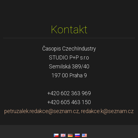
Kontakt
Časopis CzechIndustry
STUDIO P+P s.r.o
Semilská 389/40
197 00 Praha 9
+420 602 363 969
+420 605 463 150
petruzalek.redakce@seznam.cz, redakce.k@seznam.cz