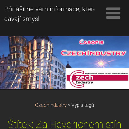
Přinášíme vám informace, které
dávají smysl
CzechIndustry
>
Výpis tagů
Štítek: Za Heydrichem stín