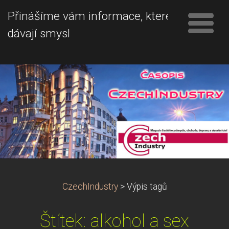
Přinášíme vám informace, které
dávají smysl
CzechIndustry
>
Výpis tagů
Štítek: alkohol a sex