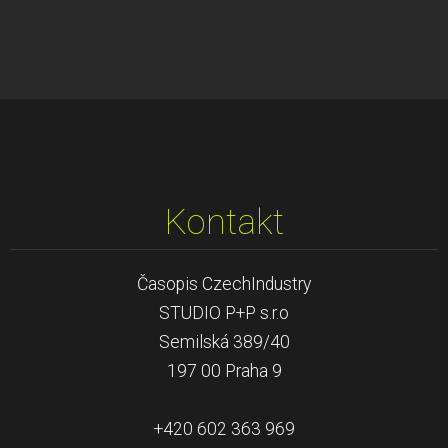
Kontakt
Časopis CzechIndustry
STUDIO P+P s.r.o
Semilská 389/40
197 00 Praha 9
+420 602 363 969