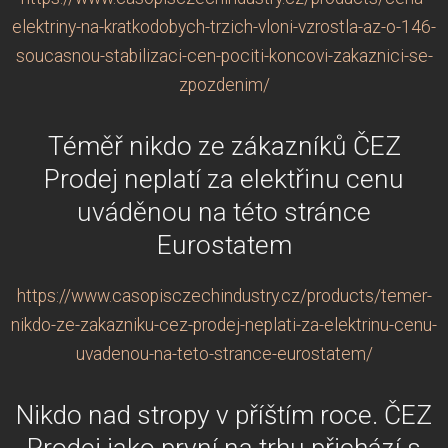
elektriny-na-kratkodobych-trzich-vloni-vzrostla-az-o-146-
soucasnou-stabilizaci-cen-pociti-koncovi-zakaznici-se-
zpozdenim/
Téměř nikdo ze zákazníků ČEZ
Prodej neplatí za elektřinu cenu
uváděnou na této stránce
Eurostatem
https://www.casopisczechindustry.cz/products/temer-
nikdo-ze-zakazniku-cez-prodej-neplati-za-elektrinu-cenu-
uvadenou-na-teto-strance-eurostatem/
Nikdo nad stropy v příštím roce. ČEZ
Prodej jako první na trhu přichází s