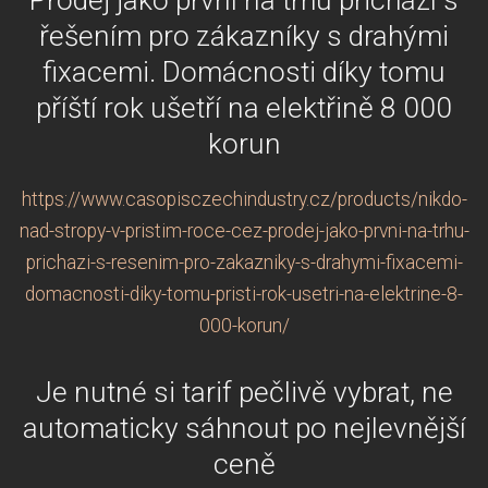
řešením pro zákazníky s drahými
fixacemi. Domácnosti díky tomu
příští rok ušetří na elektřině 8 000
korun
https://www.casopisczechindustry.cz/products/nikdo-
nad-stropy-v-pristim-roce-cez-prodej-jako-prvni-na-trhu-
prichazi-s-resenim-pro-zakazniky-s-drahymi-fixacemi-
domacnosti-diky-tomu-pristi-rok-usetri-na-elektrine-8-
000-korun/
Je nutné si tarif pečlivě vybrat, ne
automaticky sáhnout po nejlevnější
ceně