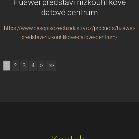
Huawei představí nízkouhlíkové
datové centrum
https://www.casopisczechindustry.cz/products/huawei-
predstavi-nizkouhlikove-datove-centrum/
1
2
3
4
>
>>