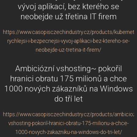
vývoj aplikací, bez kterého se
neobejde už třetina IT firem
https://www.casopisczechindustry.cz/products/kubernete
rychlejsi-i-bezpecnejsi-vyvoj-aplikaci-bez-ktereho-se-
neobejde-uz-tretina-it-firem/
Ambiciózní vshosting~ pokořil
hranici obratu 175 milionů a chce
1000 nových zákazníků na Windows
do tří let
https://www.casopisczechindustry.cz/products/ambiciozn
vshosting-pokoril-hranici-obratu-175-milionu-a-chce-
1000-novych-zakazniku-na-windows-do-tri-let/