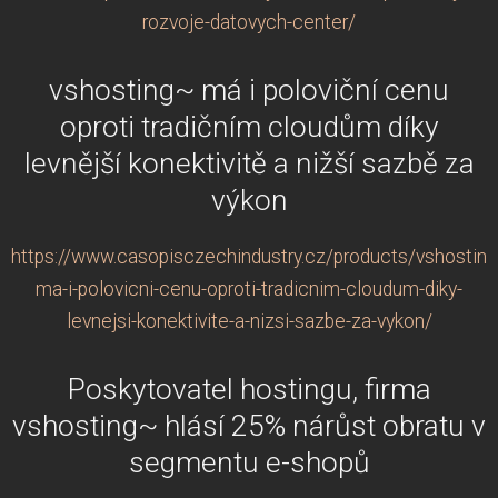
rozvoje-datovych-center/
vshosting~ má i poloviční cenu
oproti tradičním cloudům díky
levnější konektivitě a nižší sazbě za
výkon
https://www.casopisczechindustry.cz/products/vshosting
ma-i-polovicni-cenu-oproti-tradicnim-cloudum-diky-
levnejsi-konektivite-a-nizsi-sazbe-za-vykon/
Poskytovatel hostingu, firma
vshosting~ hlásí 25% nárůst obratu v
segmentu e-shopů