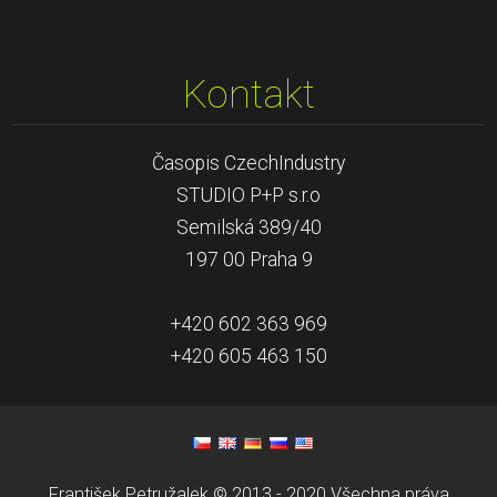
Kontakt
Časopis CzechIndustry
STUDIO P+P s.r.o
Semilská 389/40
197 00 Praha 9
+420 602 363 969
+420 605 463 150
František Petružalek © 2013 - 2020 Všechna práva