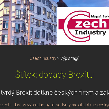
CzechIndustry
>
Výpis tagů
Štítek: dopady Brexitu
 tvrdý Brexit dotkne českých firem a zá
zechindustry.cz/products/jak-se-tvrdy-brexit-dotkne-cesky