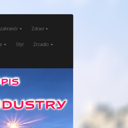
zahraničí
Zdraví
ce
Styl
Zrcadlo