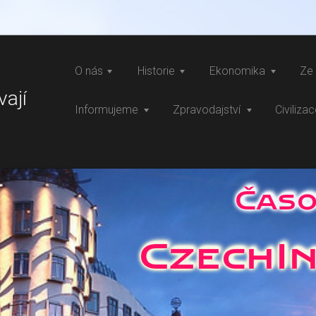
O nás
Historie
Ekonomika
Ze 
vají
Informujeme
Zpravodajství
Civiliza