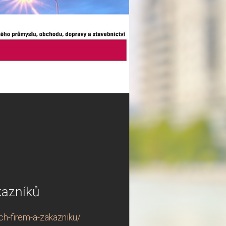
kazníků
ch-firem-a-zakazniku/