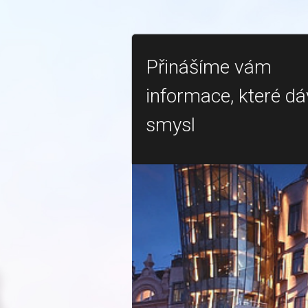
Přinášíme vám
informace, které dá
smysl