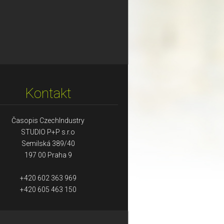
Kontakt
Časopis CzechIndustry
STUDIO P+P s.r.o
Semilská 389/40
197 00 Praha 9
+420 602 363 969
+420 605 463 150