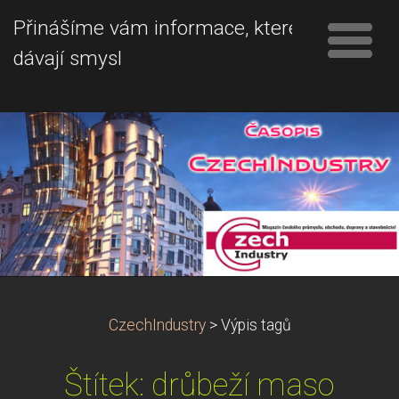
Přinášíme vám informace, které
dávají smysl
CzechIndustry
>
Výpis tagů
Štítek: drůbeží maso