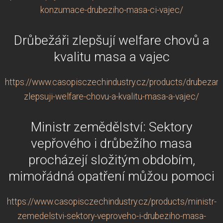
konzumace-drubeziho-masa-ci-vajec/
Drůbežáři zlepšují welfare chovů a
kvalitu masa a vajec
https://www.casopisczechindustry.cz/products/drubezari-
zlepsuji-welfare-chovu-a-kvalitu-masa-a-vajec/
Ministr zemědělství: Sektory
vepřového i drůbežího masa
procházejí složitým obdobím,
mimořádná opatření můžou pomoci
https://www.casopisczechindustry.cz/products/ministr-
zemedelstvi-sektory-veproveho-i-drubeziho-masa-