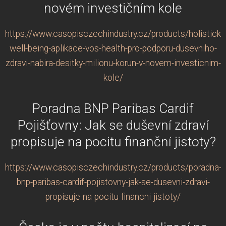
novém investičním kole
https://www.casopisczechindustry.cz/products/holisticka
well-being-aplikace-vos-health-pro-podporu-dusevniho-
zdravi-nabira-desitky-milionu-korun-v-novem-investicnim-
kole/
Poradna BNP Paribas Cardif
Pojišťovny: Jak se duševní zdraví
propisuje na pocitu finanční jistoty?
https://www.casopisczechindustry.cz/products/poradna-
bnp-paribas-cardif-pojistovny-jak-se-dusevni-zdravi-
propisuje-na-pocitu-financni-jistoty/