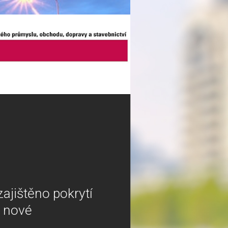
zajištěno pokrytí
t nové