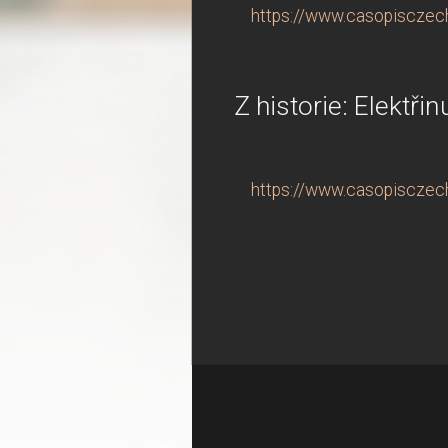
https://www.casopisczechi
Z historie: Elektř
https://www.casopisczech