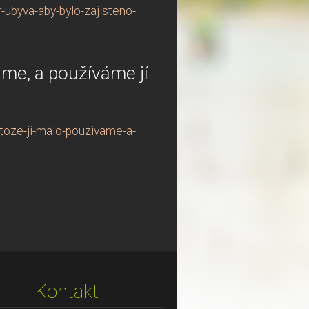
-ubyva-aby-bylo-zajisteno-
áme, a používáme jí
toze-ji-malo-pouzivame-a-
Kontakt