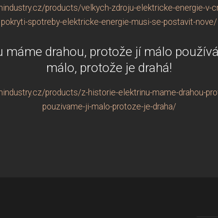
ndustry.cz/products/velkych-zdroju-elektricke-energie-v-cr
pokryti-spotreby-elektricke-energie-musi-se-postavit-nove/
inu máme drahou, protože jí málo použív
málo, protože je drahá!
industry.cz/products/z-historie-elektrinu-mame-drahou-pro
pouzivame-ji-malo-protoze-je-draha/