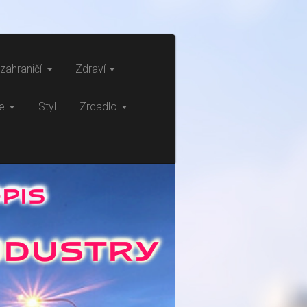
zahraničí
Zdraví
ce
Styl
Zrcadlo