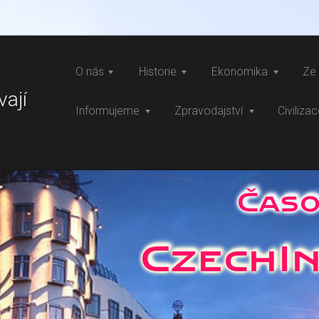
O nás
Historie
Ekonomika
Ze 
vají
Informujeme
Zpravodajství
Civiliza