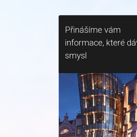
Přinášíme vám
informace, které dá
smysl