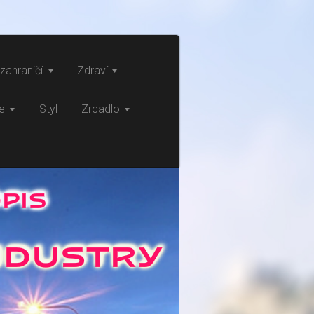
zahraničí
Zdraví
ce
Styl
Zrcadlo