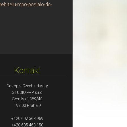
ebitelu-mpo-poslalo-do-
Kontakt
Časopis CzechIndustry
STUDIO P+P s.r.o
Semilská 389/40
197 00 Praha 9
+420 602 363 969
+420 605 463 150