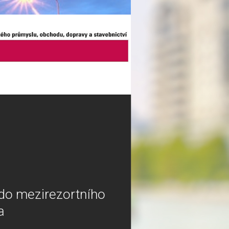
 do mezirezortního
a