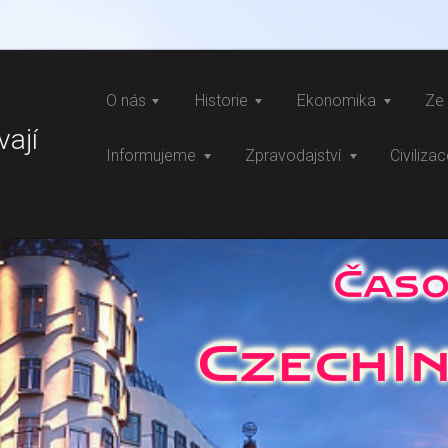
O nás
Historie
Ekonomika
Ze 
vají
Informujeme
Zpravodajství
Civiliza