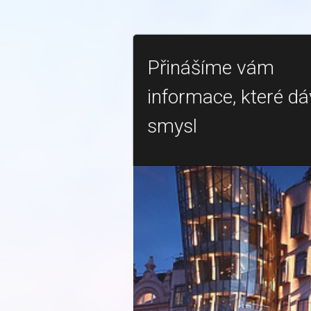
Přinášíme vám
informace, které dá
smysl