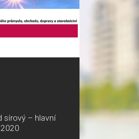
id sírový – hlavní
k 2020