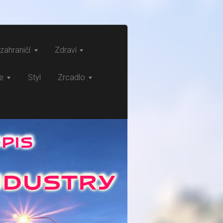
zahraničí
Zdraví
ce
Styl
Zrcadlo