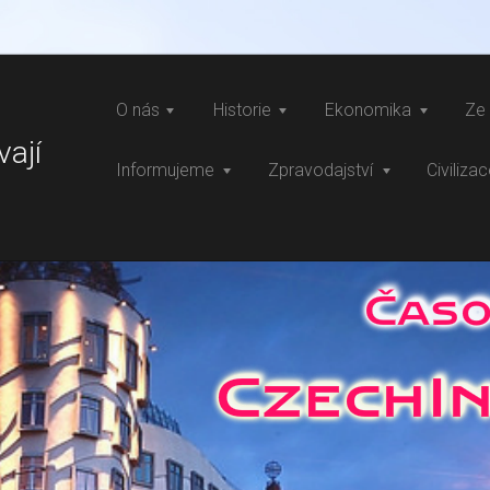
O nás
Historie
Ekonomika
Ze 
vají
Informujeme
Zpravodajství
Civiliza