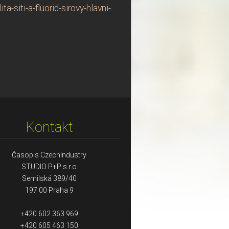
-siti-a-fluorid-sirovy-hlavni-
Kontakt
Časopis CzechIndustry
STUDIO P+P s.r.o
Semilská 389/40
197 00 Praha 9
+420 602 363 969
+420 605 463 150