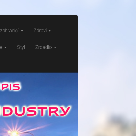
zahraničí
Zdraví
ce
Styl
Zrcadlo