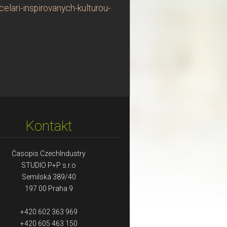
lari-inspirovanych-kulturou-
Kontakt
Časopis CzechIndustry
STUDIO P+P s.r.o
Semilská 389/40
197 00 Praha 9
+420 602 363 969
+420 605 463 150