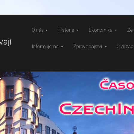
O nás
Historie
Ekonomika
Ze 
vají
Informujeme
Zpravodajství
Civiliza