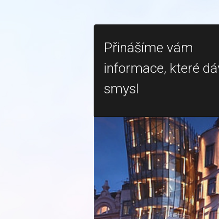
Přinášíme vám
informace, které dá
smysl