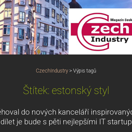
CzechIndustry
>
Výpis tagů
Štítek: estonský styl
ěhoval do nových kanceláří inspirovan
dílet je bude s pěti nejlepšími IT startu