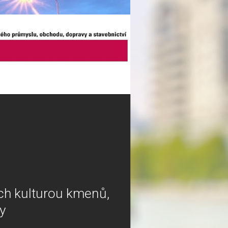
ých kulturou kmenů,
py