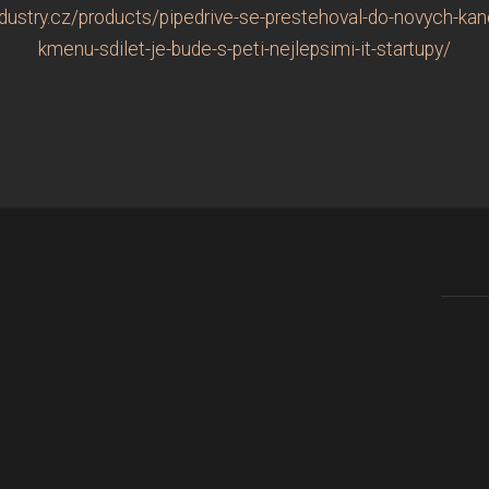
ustry.cz/products/pipedrive-se-prestehoval-do-novych-kance
kmenu-sdilet-je-bude-s-peti-nejlepsimi-it-startupy/