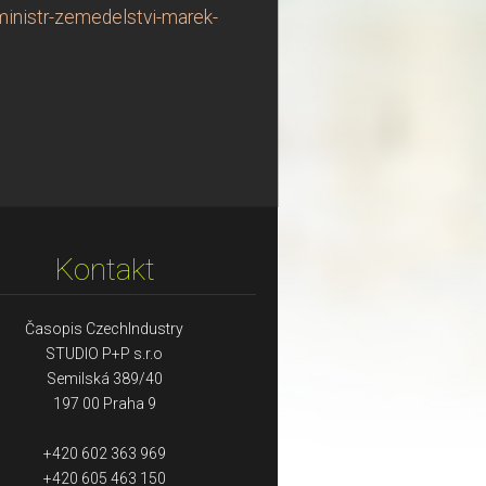
ministr-zemedelstvi-marek-
Kontakt
Časopis CzechIndustry
STUDIO P+P s.r.o
Semilská 389/40
197 00 Praha 9
+420 602 363 969
+420 605 463 150