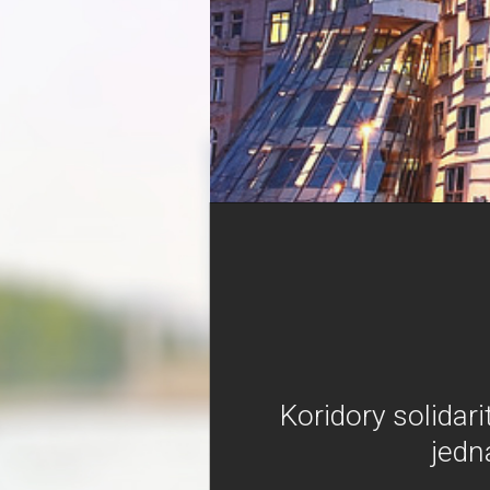
Koridory solidar
jedn