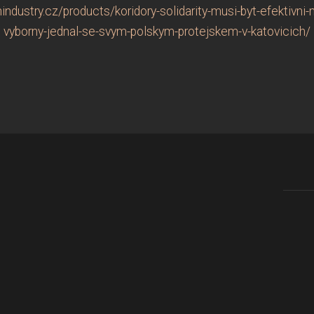
ndustry.cz/products/koridory-solidarity-musi-byt-efektivni-
vyborny-jednal-se-svym-polskym-protejskem-v-katovicich/