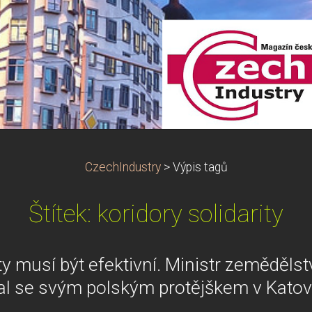
CzechIndustry
>
Výpis tagů
Štítek: koridory solidarity
ity musí být efektivní. Ministr zeměděls
al se svým polským protějškem v Katov