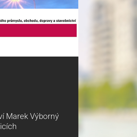
tví Marek Výborný
icích