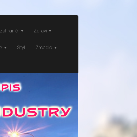
zahraničí
Zdraví
ce
Styl
Zrcadlo