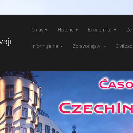
O nás
Historie
Ekonomika
Ze 
vají
Informujeme
Zpravodajství
Civiliza