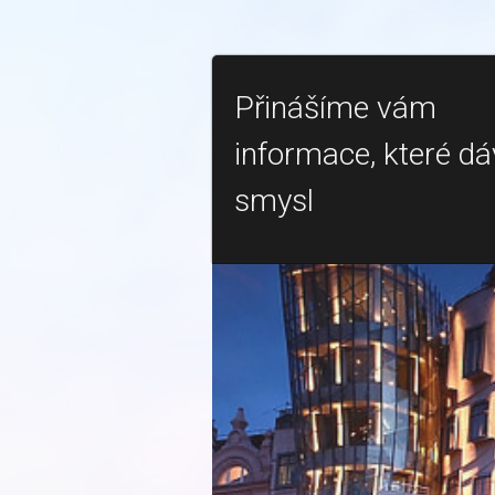
Přinášíme vám
informace, které dá
smysl