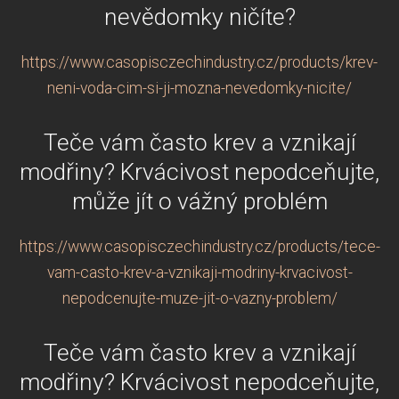
nevědomky ničíte?
https://www.casopisczechindustry.cz/products/krev-
neni-voda-cim-si-ji-mozna-nevedomky-nicite/
Teče vám často krev a vznikají
modřiny? Krvácivost nepodceňujte,
může jít o vážný problém
https://www.casopisczechindustry.cz/products/tece-
vam-casto-krev-a-vznikaji-modriny-krvacivost-
nepodcenujte-muze-jit-o-vazny-problem/
Teče vám často krev a vznikají
modřiny? Krvácivost nepodceňujte,