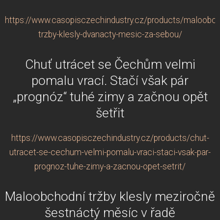
https://www.casopisczechindustry.cz/products/maloobch
trzby-klesly-dvanacty-mesic-za-sebou/
Chuť utrácet se Čechům velmi
pomalu vrací. Stačí však pár
„prognóz“ tuhé zimy a začnou opět
šetřit
https://www.casopisczechindustry.cz/products/chut-
utracet-se-cechum-velmi-pomalu-vraci-staci-vsak-par-
prognoz-tuhe-zimy-a-zacnou-opet-setrit/
Maloobchodní tržby klesly meziročně
šestnáctý měsíc v řadě