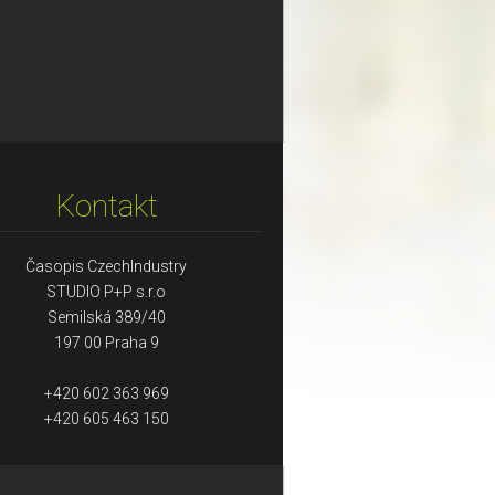
Kontakt
Časopis CzechIndustry
STUDIO P+P s.r.o
Semilská 389/40
197 00 Praha 9
+420 602 363 969
+420 605 463 150