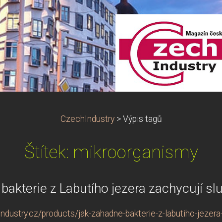
CzechIndustry
>
Výpis tagů
Štítek: mikroorganismy
akterie z Labutího jezera zachycují sl
dustry.cz/products/jak-zahadne-bakterie-z-labutiho-jezera-