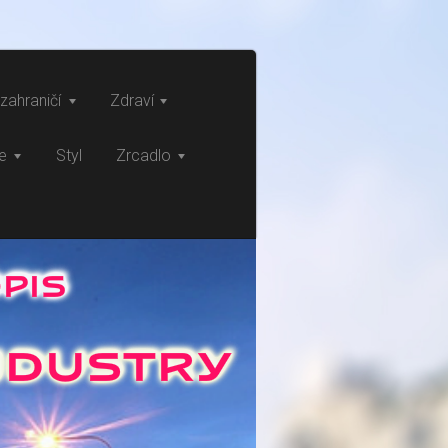
zahraničí
Zdraví
ce
Styl
Zrcadlo