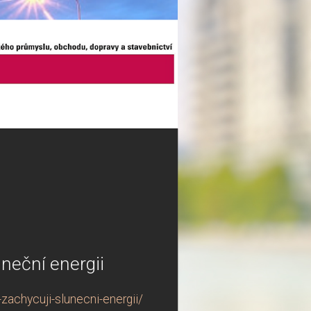
uneční energii
zachycuji-slunecni-energii/