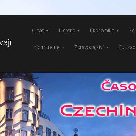
O nás
Historie
Ekonomika
Ze 
vají
Informujeme
Zpravodajství
Civiliza