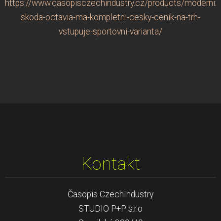
https://www.casopisczechindustry.cz/products/moderniz
skoda-octavia-ma-kompletni-cesky-cenik-na-trh-
vstupuje-sportovni-varianta/
Kontakt
Časopis CzechIndustry
STUDIO P+P s.r.o