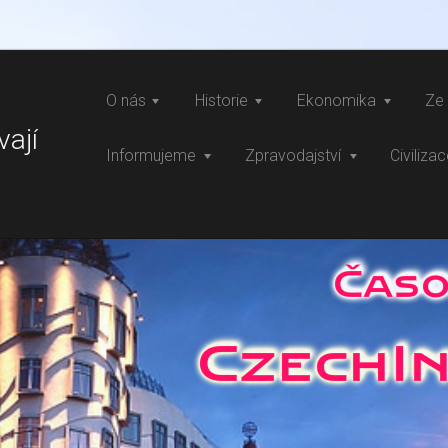
O nás
Historie
Ekonomika
Ze 
vají
Informujeme
Zpravodajství
Civiliza