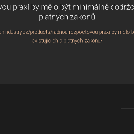
u praxí by mělo být minimálně dodržov
platných zákonů
hindustry.cz/products/radnou-rozpoctovou-praxi-by-melo-b
existujicich-a-platnych-zakonu/