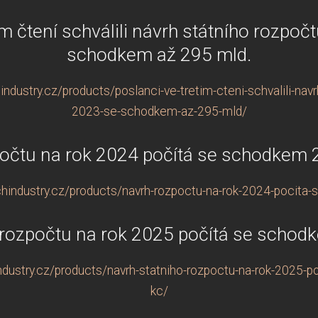
ím čtení schválili návrh státního rozpoč
schodkem až 295 mld.
dustry.cz/products/poslanci-ve-tretim-cteni-schvalili-navr
2023-se-schodkem-az-295-mld/
očtu na rok 2024 počítá se schodkem 
hindustry.cz/products/navrh-rozpoctu-na-rok-2024-pocita
 rozpočtu na rok 2025 počítá se schod
dustry.cz/products/navrh-statniho-rozpoctu-na-rok-2025-
kc/