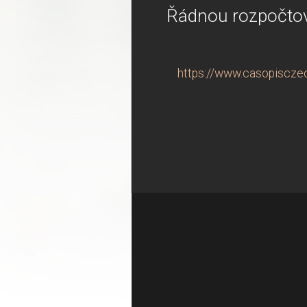
Řádnou rozpočtovo
https://www.casopisczec