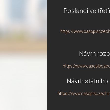
Poslanci ve třet
https://www.casopisczechin
Návrh rozp
https://www.casopisczec
Návrh státního
https://www.casopisczechin