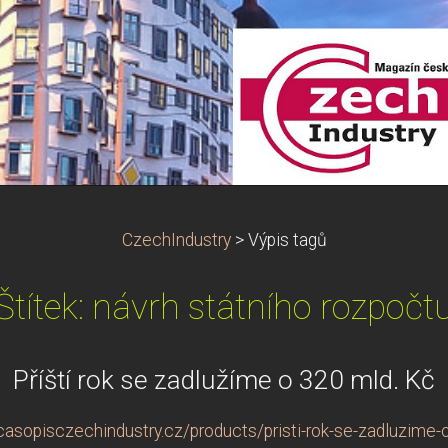
CzechIndustry
>
Výpis tagů
Štítek: návrh státního rozpočt
Příští rok se zadlužíme o 320 mld. Kč
casopisczechindustry.cz/products/pristi-rok-se-zadluzime-