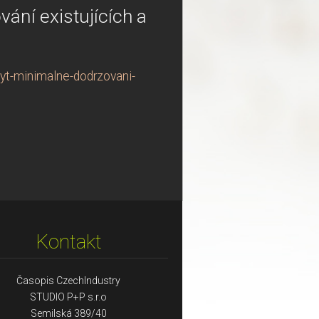
ání existujících a
yt-minimalne-dodrzovani-
Kontakt
Časopis CzechIndustry
STUDIO P+P s.r.o
Semilská 389/40