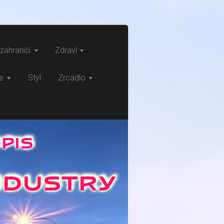
zahraničí
Zdraví
ce
Styl
Zrcadlo