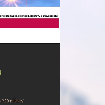
u
o-320-mld-kc/