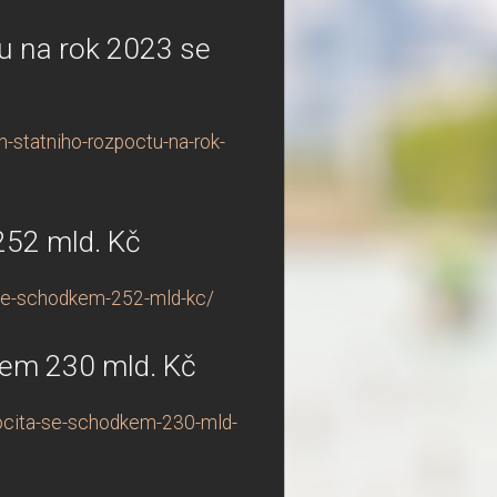
tu na rok 2023 se
h-statniho-rozpoctu-na-rok-
252 mld. Kč
-se-schodkem-252-mld-kc/
kem 230 mld. Kč
pocita-se-schodkem-230-mld-