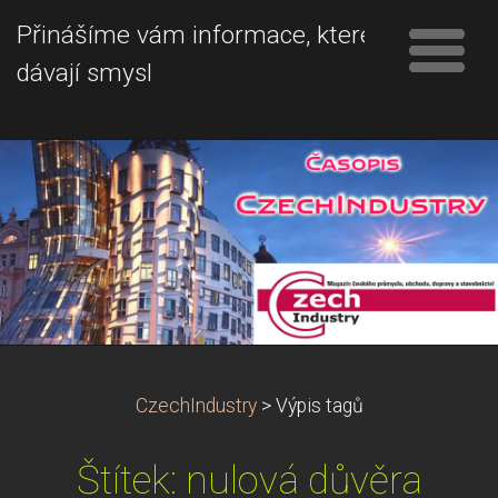
Přinášíme vám informace, které
dávají smysl
CzechIndustry
>
Výpis tagů
Štítek: nulová důvěra