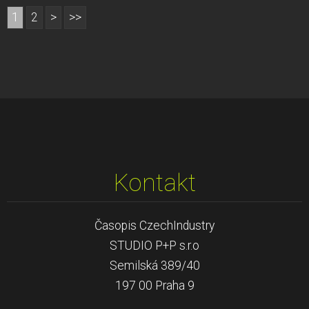
1
2
>
>>
Kontakt
Časopis CzechIndustry
STUDIO P+P s.r.o
Semilská 389/40
197 00 Praha 9