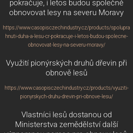
pokračuje, i letos budou společně
obnovovat lesy na severu Moravy
https://www.casopisczechindustry.cz/products/spoluprac
hnuti-duha-a-lesu-cr-pokracuje-i-letos-budou-spolecne-
obnovovat-lesy-na-severu-moravy/
Využití pionýrských druhů dřevin při
obnově lesů
https://www.casopisczechindustry.cz/products/vyuziti-
pionyrskych-druhu-drevin-pri-obnove-lesu/
Vlastníci lesů dostanou od
Ministerstva zemědělství další