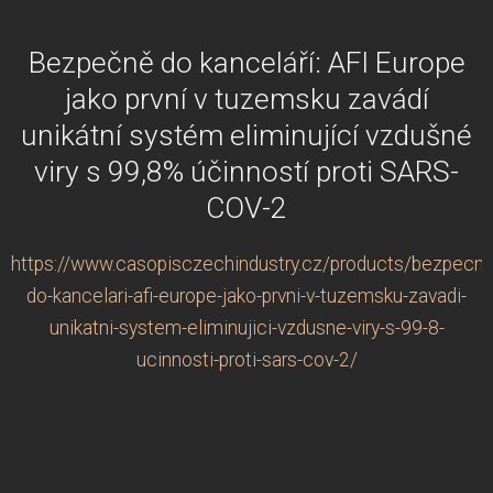
Bezpečně do kanceláří: AFI Europe
jako první v tuzemsku zavádí
unikátní systém eliminující vzdušné
viry s 99,8% účinností proti SARS-
COV-2
https://www.casopisczechindustry.cz/products/bezpecne
do-kancelari-afi-europe-jako-prvni-v-tuzemsku-zavadi-
unikatni-system-eliminujici-vzdusne-viry-s-99-8-
ucinnosti-proti-sars-cov-2/