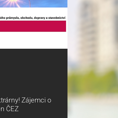
trárny! Zájemci o
en ČEZ