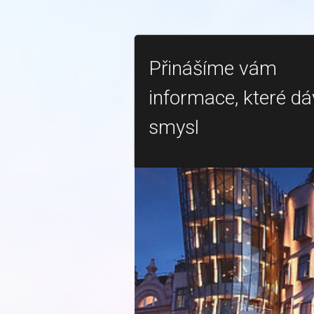
Přinášíme vám
informace, které dá
smysl