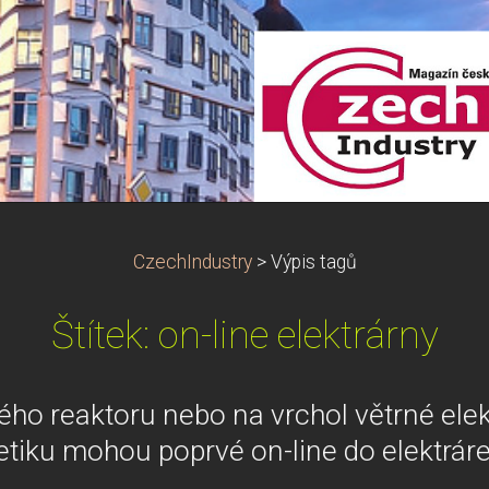
CzechIndustry
>
Výpis tagů
Štítek: on-line elektrárny
ého reaktoru nebo na vrchol větrné elek
etiku mohou poprvé on-line do elektrár