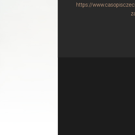
https://www.casopisczech
z