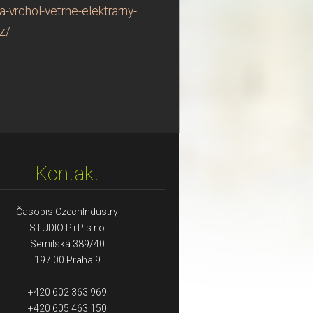
vrchol-vetrne-elektrarny-
z/
Kontakt
Časopis CzechIndustry
STUDIO P+P s.r.o
Semilská 389/40
197 00 Praha 9
+420 602 363 969
+420 605 463 150