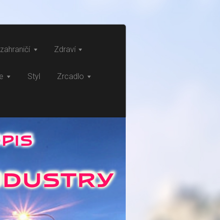
zahraničí
Zdraví
ce
Styl
Zrcadlo