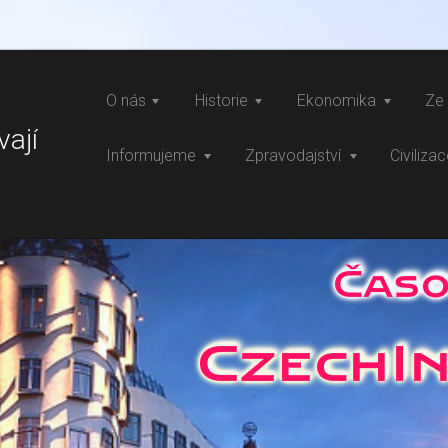
O nás
Historie
Ekonomika
Ze 
vají
Informujeme
Zpravodajství
Civiliza