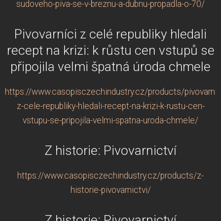
sudoveho-piva-se-v-breznu-a-dubnu-propadla-o-70/
Pivovarníci z celé republiky hledali
recept na krizi: k růstu cen vstupů se
připojila velmi špatná úroda chmele
https://www.casopisczechindustry.cz/products/pivovarnic
z-cele-republiky-hledali-recept-na-krizi-k-rustu-cen-
vstupu-se-pripojila-velmi-spatna-uroda-chmele/
Z historie: Pivovarnictví
https://www.casopisczechindustry.cz/products/z-
historie-pivovarnictvi/
Z historie: Pivovarnictví