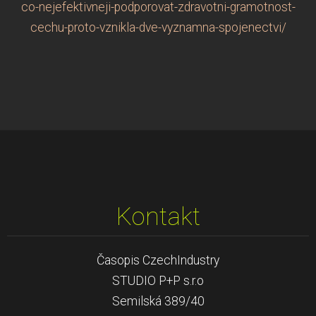
co-nejefektivneji-podporovat-zdravotni-gramotnost-
cechu-proto-vznikla-dve-vyznamna-spojenectvi/
Kontakt
Časopis CzechIndustry
STUDIO P+P s.r.o
Semilská 389/40