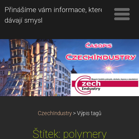
Přinášíme vám informace, které
dávají smysl
CzechIndustry
>
Výpis tagů
Štítek: polymery