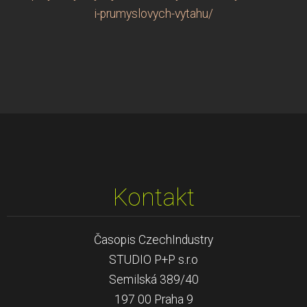
i-prumyslovych-vytahu/
Kontakt
Časopis CzechIndustry
STUDIO P+P s.r.o
Semilská 389/40
197 00 Praha 9